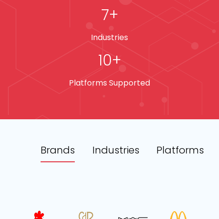
7
+
Industries
10
+
Platforms Supported
ms
Brands
Industries
Platforms