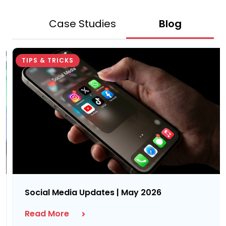
des
Case Studies
Blog
TIPS & TRICKS
Social Media Updates | May 2026
Read More