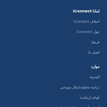
لماذا iConnect
اختلاف iConnect
حول iConnect
فريقنا
اتصل بنا
موارد
المدونة
دراسة تحليلية لمثال نموذجي
قواعد إرشادية